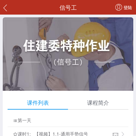
信号工
登陆
课件列表
课程简介
第一天

课时1: 【视频】1.1-通用手势信号

