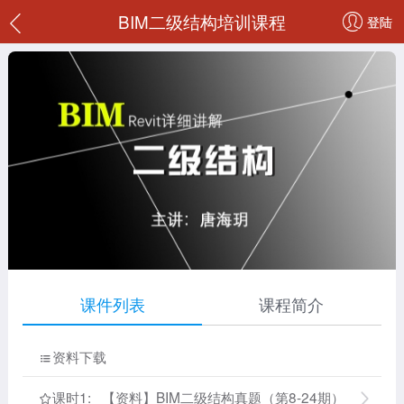
BIM二级结构培训课程
登陆
课件列表
课程简介
资料下载

课时1: 【资料】BIM二级结构真题（第8-24期）
